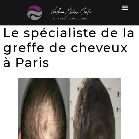
Les différentes greffes
Traitement anti-chute
★ ESTIMATION
La consultation pré-greffe capi
Le spécialiste de la
greffe de cheveux
à Paris