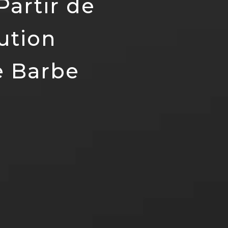
Partir de
ution
e Barbe