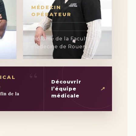
MÉDECIN
OPÉRATEUR
de
Diplômé de la Faculté de
médecine de Rouen.
ICAL
Découvrir
e
↗
l’équipe
fin de la
médicale