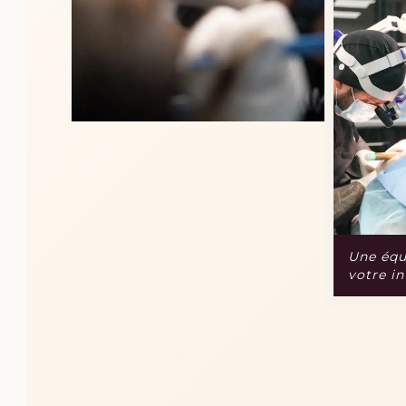
Une équ
votre i