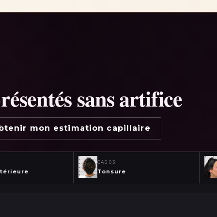
présentés sans artifice
btenir mon estimation capillaire
CAS
03
térieure
Tonsure
↔