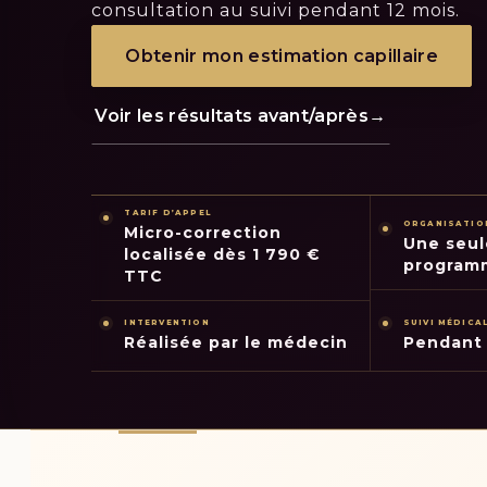
consultation au suivi pendant 12 mois.
Obtenir mon estimation capillaire
Voir les résultats avant/après
→
TARIF D’APPEL
ORGANISATIO
Micro-correction
Une seul
localisée dès 1 790 €
programm
TTC
INTERVENTION
SUIVI MÉDICA
Réalisée par le médecin
Pendant