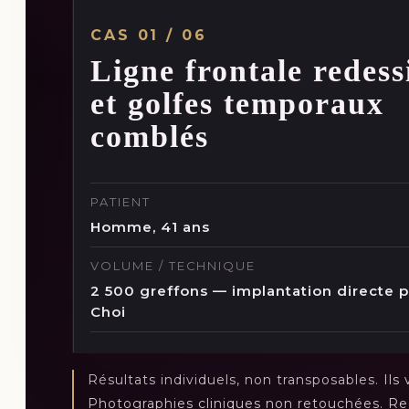
CAS
01
/
06
Ligne frontale redess
et golfes temporaux
comblés
PATIENT
Homme, 41 ans
VOLUME / TECHNIQUE
2 500 greffons — implantation directe 
Choi
Résultats individuels, non transposables.
Ils 
Photographies cliniques non retouchées. R