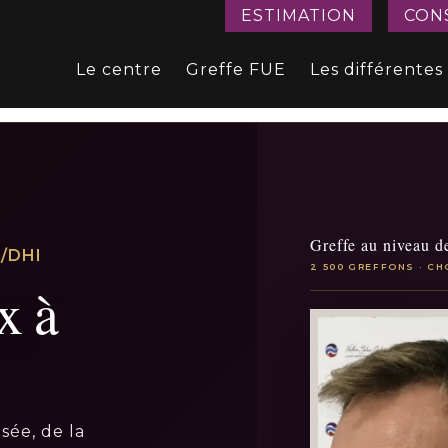
ESTIMATION
CON
Le centre
Greffe FUE
Les différentes
Greffe au niveau de
/DHI
2 500 GREFFONS · CH
x à
sée, de la