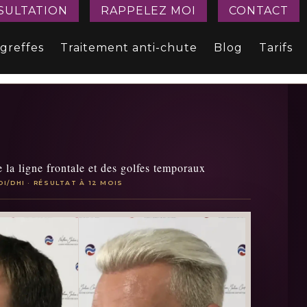
SULTATION
RAPPELEZ MOI
CONTACT
 greffes
Traitement anti-chute
Blog
Tarifs
 la ligne frontale et des golfes temporaux
OI/DHI · RÉSULTAT À 12 MOIS