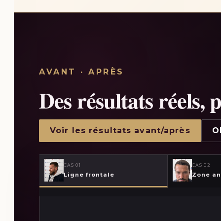
AVANT · APRÈS
Des résultats réels, 
Voir les résultats avant/après
O
CAS
01
CAS
02
Ligne frontale
Zone an
AVANT