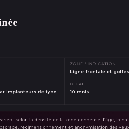
inée
ZONE / INDICATION
Ligne frontale et golf
DÉLAI
par implanteurs de type
10 mois
varient selon la densité de la zone donneuse, l’âge, la na
ecadrage, redimensionnement et anonymisation des yeu