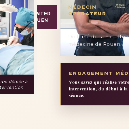
MÉDECIN
OPÉRATEUR
CENTER
NY
ROUEN
Diplômé de la Faculté 
médecine de Rouen.
ENGAGEMENT MÉD
Vous savez qui réalise votr
ipe dédiée à
ntervention
intervention, du début à la 
séance.