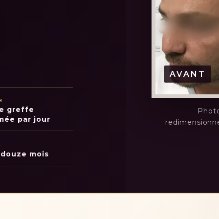
AVANT
N
e greffe
Photo
ée par jour
redimensionn
L
 douze mois