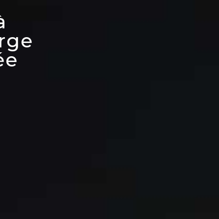
à
arge
e​