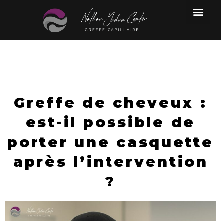
Les différentes greffes
Traitement anti-chute
★ ESTIMATION
La consultation pré-greffe capi
Greffe de cheveux :
est-il possible de
porter une casquette
après l’intervention
?