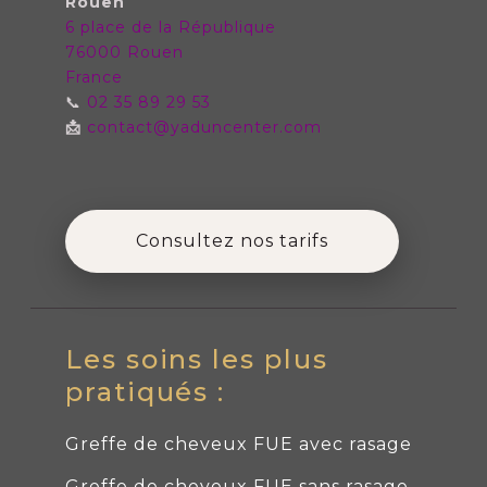
Rouen
6 place de la République
76000 Rouen
France
📞
02 35 89 29 53
📩
contact@yaduncenter.com
Consultez nos tarifs
Les soins les plus
pratiqués :
Greffe de cheveux FUE avec rasage
Greffe de cheveux FUE sans rasage